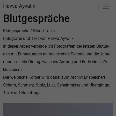
Havva Ayvalik
Blutgespräche
Blut­ge­sprä­che / Blood Talks
Fo­to­gra­fie und Text von Havva Ayva­lik
In die­ser Ar­beit ver­bin­de ich Fo­to­gra­fi­en der letz­ten Blu­tun­
gen mit Er­in­ne­run­gen an meine erste Pe­ri­o­de und die Jahre
da­nach – ein Di­a­log zwi­schen An­fang und Ende eines Zy­
klus­le­bens.
Der weib­li­che Kör­per wird dabei zum Ar­chiv: Er spei­chert
Scham, Schmerz, Stolz, Lust, Ge­heim­nis­se und Über­gän­ge.
Texte auf Nach­fra­ge