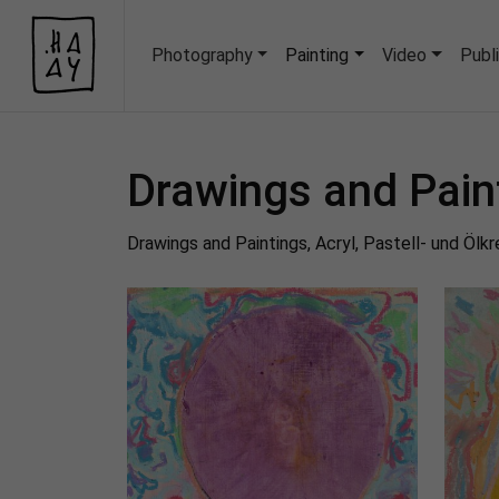
Photography
Painting
Video
Publ
Havva Ayvalik
Drawings and Pain
Dra­wings and Pain­tings, Acryl, Pas­tell- und Öl­k