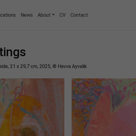
ications
News
About
CV
Contact
tings
rei­de, 21 x 29,7 cm, 2025, © Havva Ayva­lik