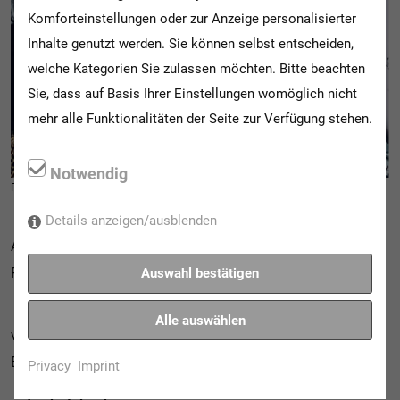
Komforteinstellungen oder zur Anzeige personalisierter
Inhalte genutzt werden. Sie können selbst entscheiden,
welche Kategorien Sie zulassen möchten. Bitte beachten
Sie, dass auf Basis Ihrer Einstellungen womöglich nicht
mehr alle Funktionalitäten der Seite zur Verfügung stehen.
Notwendig
Reverse_Urbane Fotografie | © Havva Ayvalik
Details anzeigen/ausblenden
Ausstellung meiner Architekturfotografie aus dem
Ruhrgebiet
Auswahl bestätigen
Alle auswählen
von 23.10.2023 bis 01.11.2023
Eröffnung 23.10.2023 um 12.00 Uhr
Privacy
Imprint