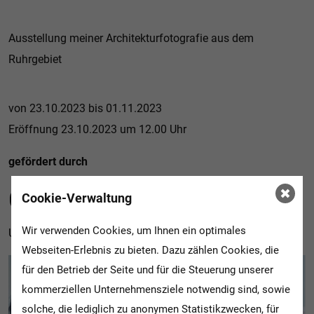
Ausstellung meiner Architekturfotografie aus dem
Ruhrgebiet
von 23.10.2023 bis 01.11.2023
Eröffnung 23.10.2023 um 12.00 Uhr
gefördert durch
City of Future
Cookie-Verwaltung
Wir verwenden Cookies, um Ihnen ein optimales
Urbane Fotografie
Webseiten-Erlebnis zu bieten. Dazu zählen Cookies, die
für den Betrieb der Seite und für die Steuerung unserer
kommerziellen Unternehmensziele notwendig sind, sowie
solche, die lediglich zu anonymen Statistikzwecken, für